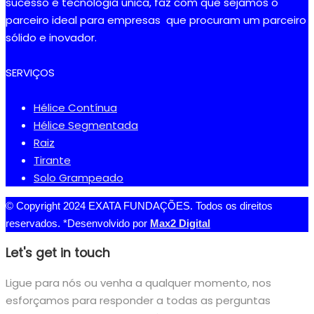
sucesso e tecnologia única, faz com que sejamos o
parceiro ideal para empresas que procuram um parceiro
sólido e inovador.
SERVIÇOS
Hélice Contínua
Hélice Segmentada
Raiz
Tirante
Solo Grampeado
© Copyright 2024 EXATA FUNDAÇÕES. Todos os direitos
reservados. *Desenvolvido por
Max2 Digital
Let's get in touch
Ligue para nós ou venha a qualquer momento, nos
esforçamos para responder a todas as perguntas