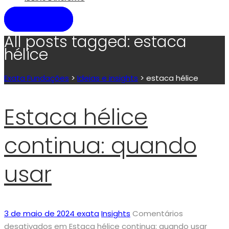
CONTATO
All posts tagged: estaca
hélice
Exata Fundações
>
Ideias e insights
>
estaca hélice
Estaca hélice
continua: quando
usar
3 de maio de 2024
exata
Insights
Comentários
desativados
em Estaca hélice continua: quando usar