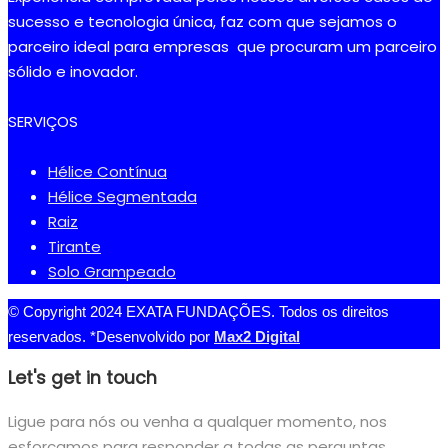
sucesso e tecnologia única, faz com que sejamos o
parceiro ideal para empresas que procuram um parceiro
sólido e inovador.
SERVIÇOS
Hélice Contínua
Hélice Segmentada
Raiz
Tirante
Solo Grampeado
© Copyright 2024 EXATA FUNDAÇÕES. Todos os direitos
reservados. *Desenvolvido por
Max2 Digital
Let's get in touch
Ligue para nós ou venha a qualquer momento, nos
esforçamos para responder a todas as perguntas